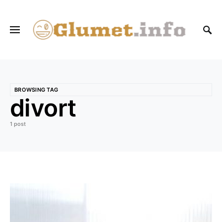
BROWSING TAG
divort
1 post