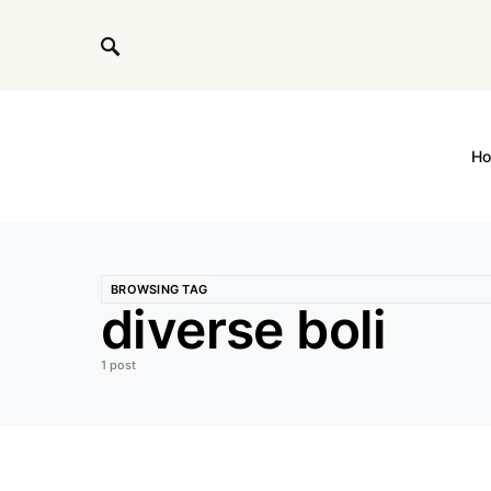
H
BROWSING TAG
diverse boli
1 post