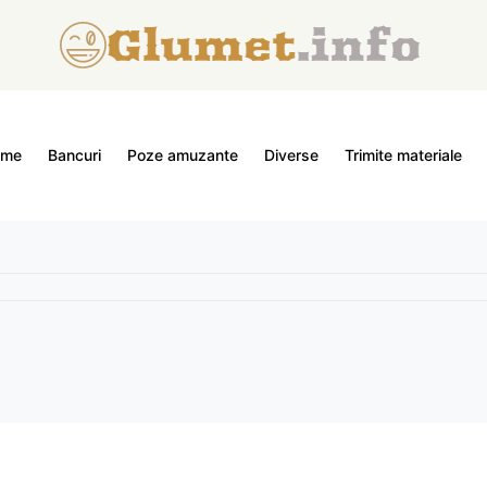
ome
Bancuri
Poze amuzante
Diverse
Trimite materiale