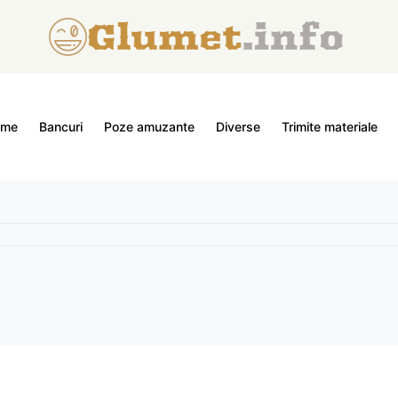
ome
Bancuri
Poze amuzante
Diverse
Trimite materiale