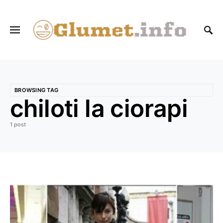
BROWSING TAG
chiloti la ciorapi
1 post