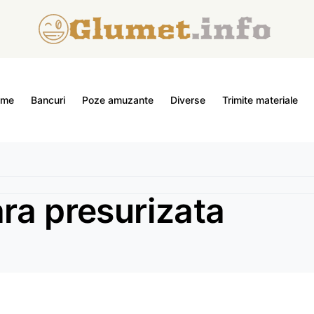
ome
Bancuri
Poze amuzante
Diverse
Trimite materiale
ra presurizata