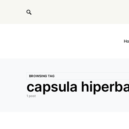
H
BROWSING TAG
capsula hiperba
1 post