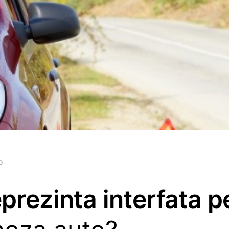
o
prezinta interfata p