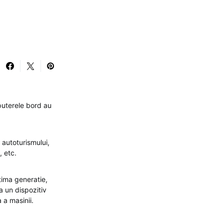
puterele bord au
 autoturismului,
, etc.
tima generatie,
a un dispozitiv
 a masinii.