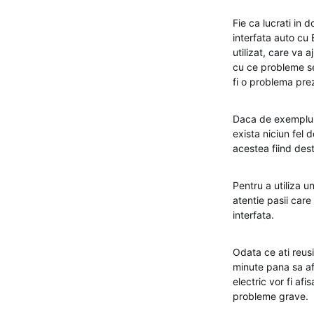
Fie ca lucrati in 
interfata auto cu 
utilizat, care va 
cu ce probleme se
fi o problema pre
Daca de exemplu vr
exista niciun fel 
acestea fiind desti
Pentru a utiliza u
atentie pasii care
interfata.
Odata ce ati reusi
minute pana sa afl
electric vor fi afi
probleme grave.