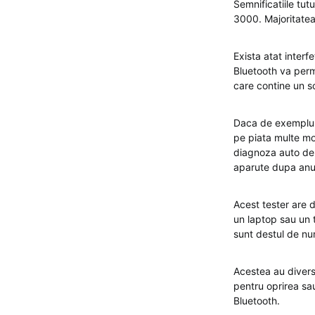
Semnificatiile tut
3000. Majoritatea
Exista atat inter
Bluetooth va perm
care contine un so
Daca de exemplu i
pe piata multe mo
diagnoza auto de t
aparute dupa anu
Acest tester are d
un laptop sau un 
sunt destul de n
Acestea au divers
pentru oprirea sa
Bluetooth.