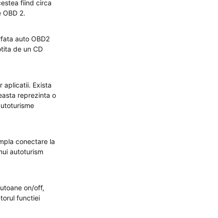
estea fiind circa
e OBD 2.
erfata auto OBD2
otita de un CD
aplicatii. Exista
easta reprezinta o
 autoturisme
impla conectare la
nui autoturism
utoane on/off,
orul functiei