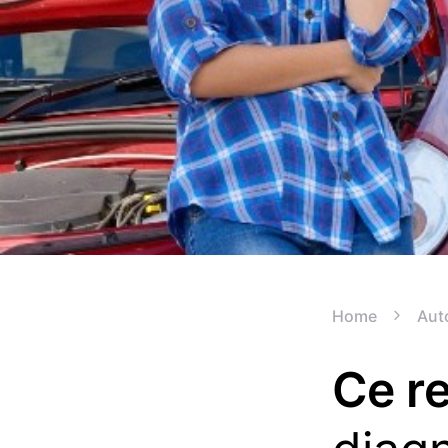
Home
Aut
Ce re