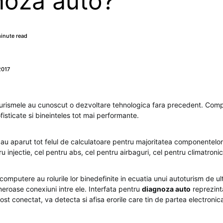
noza auto?
inute read
2017
toturismele au cunoscut o dezvoltare tehnologica fara precedent. Com
fisticate si bineinteles tot mai performante.
au aparut tot felul de calculatoare pentru majoritatea componentelor
ru injectie, cel pentru abs, cel pentru airbaguri, cel pentru climatronic
omputere au rolurile lor binedefinite in ecuatia unui autoturism de ul
meroase conexiuni intre ele. Interfata pentru
diagnoza auto
reprezint
ost conectat, va detecta si afisa erorile care tin de partea electronica