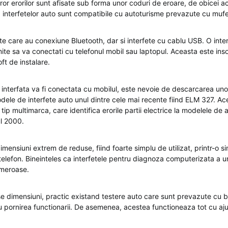
uror erorilor sunt afisate sub forma unor coduri de eroare, de obicei ac
 interfetelor auto sunt compatibile cu autoturisme prevazute cu muf
fete care au conexiune Bluetooth, dar si interfete cu cablu USB. O int
ite sa va conectati cu telefonul mobil sau laptopul. Aceasta este ins
ft de instalare.
nterfata va fi conectata cu mobilul, este nevoie de descarcarea unor 
dele de interfete auto unul dintre cele mai recente fiind ELM 327. Ac
ip multimarca, care identifica erorile partii electrice la modelele de
l 2000.
imensiuni extrem de reduse, fiind foarte simplu de utilizat, printr-o s
telefon. Bineinteles ca interfetele pentru diagnoza computerizata a u
umeroase.
e dimensiuni, practic existand testere auto care sunt prevazute cu b
u pornirea functionarii. De asemenea, acestea functioneaza tot cu ajut