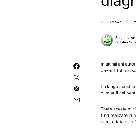
diag
321 views
2 m
Sergiu Lazar
October 12, 
In ultimii ani au
devenit tot mai so
Pe langa acestea 
cum ar fi cel pent
Toate aceste minic
fiind realizate nu
care, odata ce a f