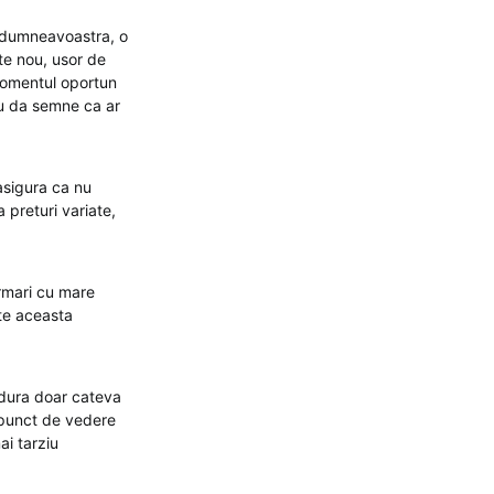
ui dumneavoastra, o
te nou, usor de
 momentul oportun
nu da semne ca ar
 asigura ca nu
 preturi variate,
 urmari cu mare
ste aceasta
a dura doar cateva
n punct de vedere
ai tarziu