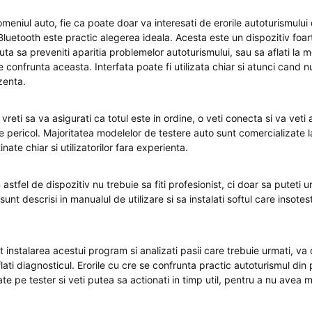
domeniul auto, fie ca poate doar va interesati de erorile autoturismul
Bluetooth este practic alegerea ideala. Acesta este un dispozitiv foar
ajuta sa preveniti aparitia problemelor autoturismului, sau sa aflati la
 confrunta aceasta. Interfata poate fi utilizata chiar si atunci cand 
zenta.
eti sa va asigurati ca totul este in ordine, o veti conecta si va veti
de pericol. Majoritatea modelelor de testere auto sunt comercializate la
nate chiar si utilizatorilor fara experienta.
n astfel de dispozitiv nu trebuie sa fiti profesionist, ci doar sa puteti
 sunt descrisi in manualul de utilizare si sa instalati softul care insote
t instalarea acestui program si analizati pasii care trebuie urmati, v
ati diagnosticul. Erorile cu cre se confrunta practic autoturismul di
sate pe tester si veti putea sa actionati in timp util, pentru a nu avea m