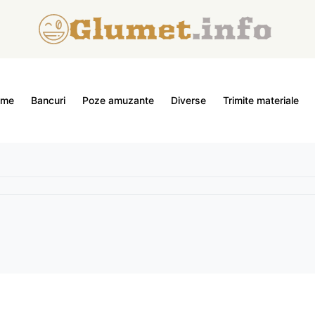
ome
Bancuri
Poze amuzante
Diverse
Trimite materiale