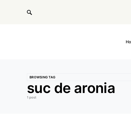
H
BROWSING TAG
suc de aronia
1 post