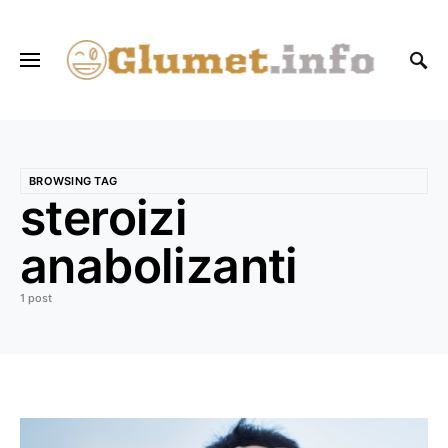
BROWSING TAG
steroizi
anabolizanti
1 post