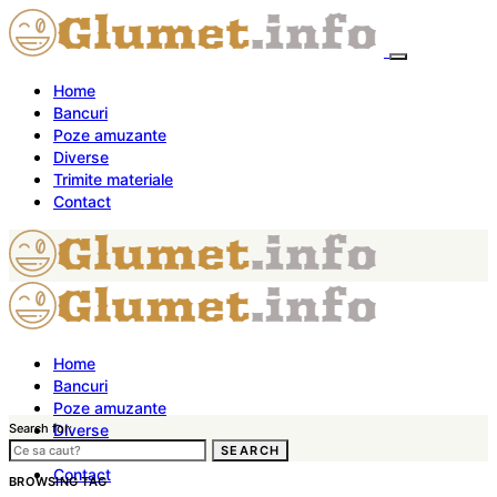
Home
Bancuri
Poze amuzante
Diverse
Trimite materiale
Contact
Home
Bancuri
Poze amuzante
Search for:
Diverse
Trimite materiale
SEARCH
Contact
BROWSING TAG