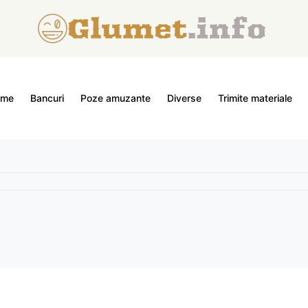
ome
Bancuri
Poze amuzante
Diverse
Trimite materiale