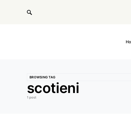
H
BROWSING TAG
scotieni
1 post