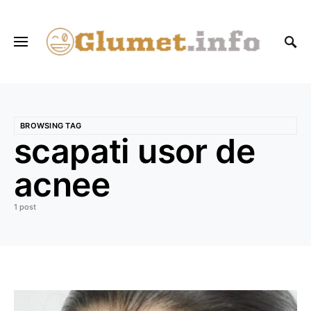
BROWSING TAG
scapati usor de
acnee
1 post