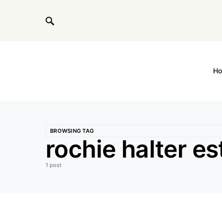
H
BROWSING TAG
rochie halter es
1 post