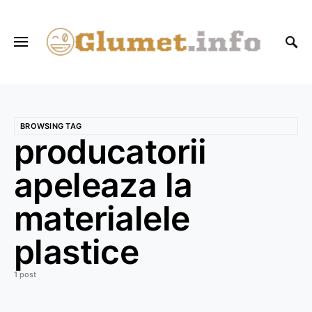
BROWSING TAG
producatorii
apeleaza la
materialele
plastice
1 post