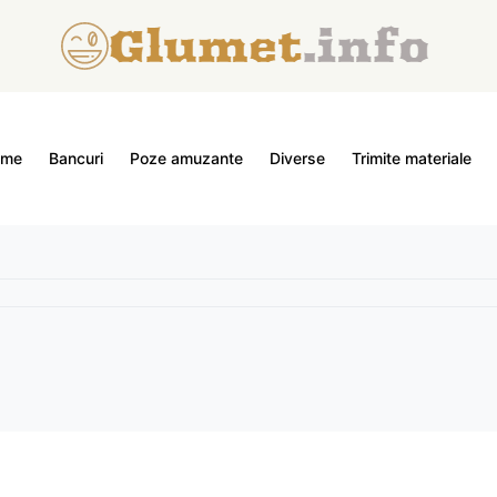
ome
Bancuri
Poze amuzante
Diverse
Trimite materiale