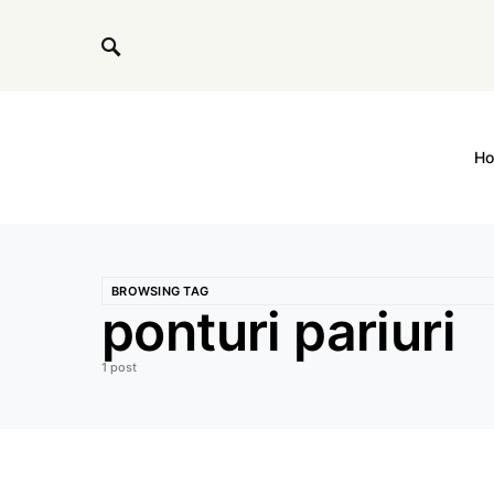
H
BROWSING TAG
ponturi pariuri
1 post