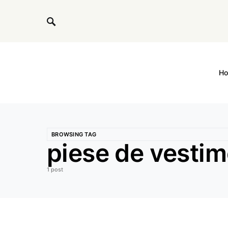
H
BROWSING TAG
piese de vestim
1 post