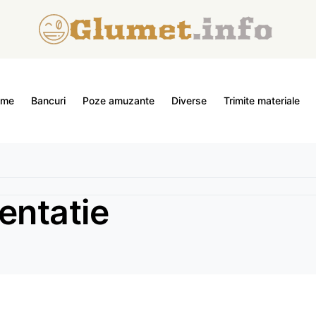
ome
Bancuri
Poze amuzante
Diverse
Trimite materiale
entatie