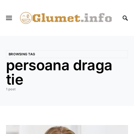
BROWSING TAG
persoana draga
tie
1 post