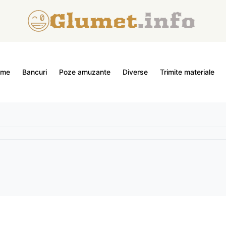
ome
Bancuri
Poze amuzante
Diverse
Trimite materiale