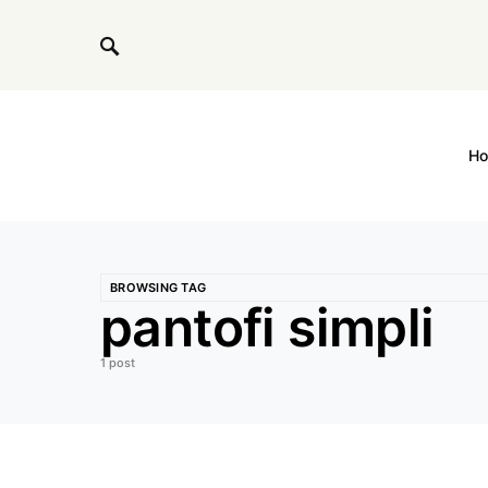
H
BROWSING TAG
pantofi simpli
1 post