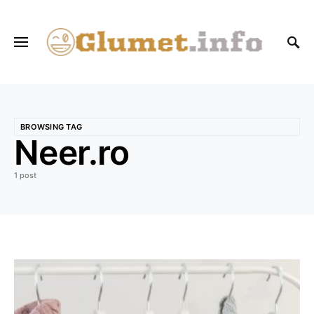
BROWSING TAG
Neer.ro
1 post