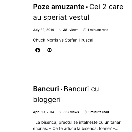
Poze amuzante
Cei 2 care
au speriat vestul
July 22, 2014
381 views
1 minute read
Chuck Norris vs Stefan Hrusca!
Bancuri
Bancuri cu
bloggeri
April 19, 2014
367 views
1 minute read
La biserica, preotul se intalneste cu un tanar
enorias: – Ce te aduce la biserica, Ioane? –…