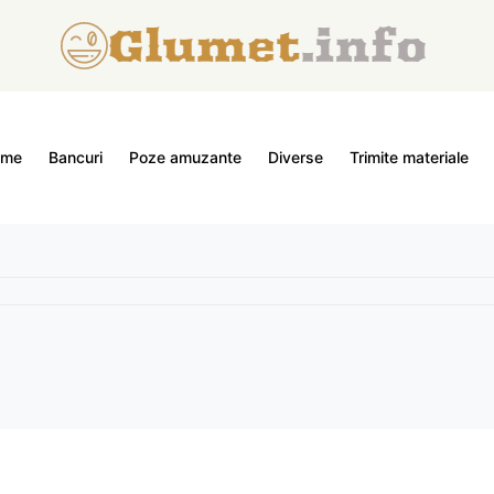
ome
Bancuri
Poze amuzante
Diverse
Trimite materiale