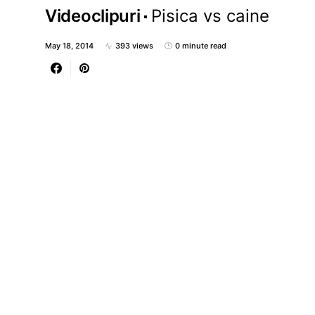
Videoclipuri
Pisica vs caine
May 18, 2014
393 views
0 minute read