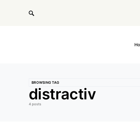
H
BROWSING TAG
distractiv
4 posts