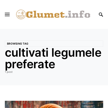
BROWSING TAG
cultivati legumele
preferate
1 post