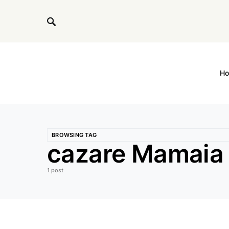
H
BROWSING TAG
cazare Mamaia
1 post