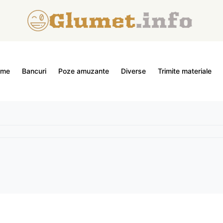
ome
Bancuri
Poze amuzante
Diverse
Trimite materiale